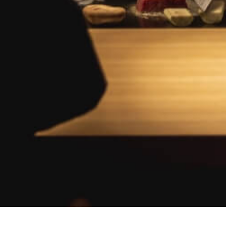
← BACK