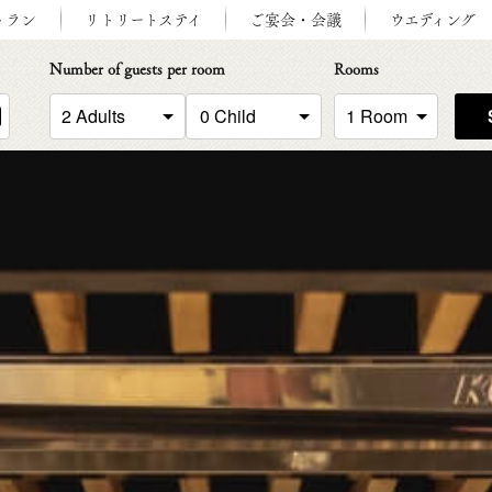
トラン
リトリートステイ
ご宴会・会議
ウエディング
Number of guests per room
Rooms